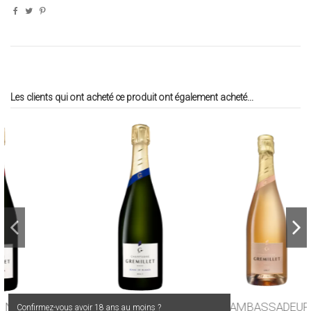
Les clients qui ont acheté ce produit ont également acheté...
BLANC DE BLANCS
AMBASSADEUR ROSÉ
Confirmez-vous avoir 18 ans au moins ?