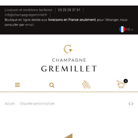
Livraison et conditions tarifaires
03 25 29 37 91
info@champagnegremillet.fr
Boutique en ligne dédiée aux
livraisons en France seulement
, pour l’étranger, nous
consulter par
email
.
FR
0
Accueil
Etiquette personnalisée