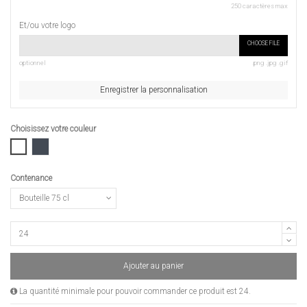
250 caractères max
Et/ou votre logo
CHOOSE FILE
optionnel
.png .jpg .gif
Enregistrer la personnalisation
Choisissez votre couleur
Blanc
Noir
Contenance
Ajouter au panier
La quantité minimale pour pouvoir commander ce produit est 24.