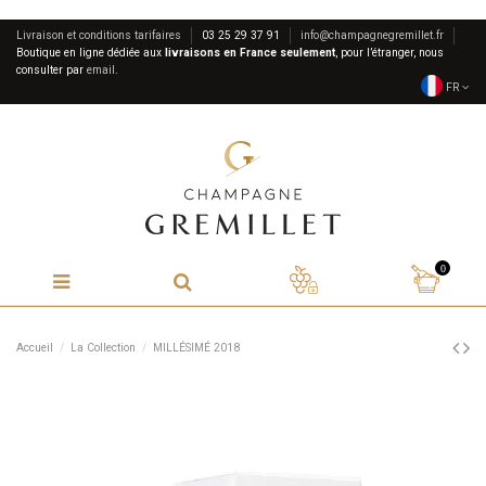
Livraison et conditions tarifaires
03 25 29 37 91
info@champagnegremillet.fr
Boutique en ligne dédiée aux
livraisons en France seulement
, pour l’étranger, nous
consulter par
email
.
FR
0
Accueil
La Collection
MILLÉSIMÉ 2018