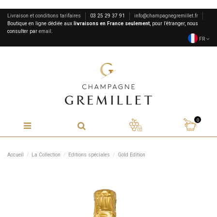
Livraison et conditions tarifaires
03 25 29 37 91
info@champagnegremillet.fr
Boutique en ligne dédiée aux
livraisons en France seulement
, pour l’étranger, nous
consulter par
email
.
FR
0
Accueil
La Collection
Editions spéciales
Gold Edition