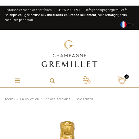
Livraison et conditions tarifaires
03 25 29 37 91
info@champagnegremillet.fr
Boutique en ligne dédiée aux
livraisons en France seulement
, pour l’étranger, nous
consulter par
email
.
FR
0
Accueil
La Collection
Editions spéciales
Gold Edition