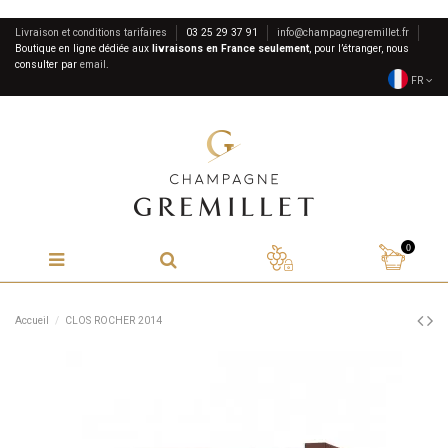
Livraison et conditions tarifaires
03 25 29 37 91
info@champagnegremillet.fr
Boutique en ligne dédiée aux
livraisons en France seulement
, pour l’étranger, nous
consulter par
email
.
FR
0
Accueil
CLOS ROCHER 2014