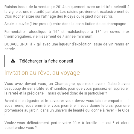
Raisins issus de la vendange 2014 uniquement avec un tri très sélectif à
la vigne et une maturité parfaite. Les raisins proviennent exclusivement du
Clos Rocher situé sur l’affinage des Riceys où le pinot noir est roi.
Seule la cuvée (1ère presse) entre dans la constitution de ce champagne.
Fermentation alcoolique à 16° et malolactique à 18° en cuves inox
thermorégulées. vieillissement de 7 année minimum.
DOSAGE BRUT à 7 g/l avec une liqueur d’expédition issue de vin remis en
cercle.
Télécharger la fiche conseil
Invitation au rêve, au voyage
Vous avez devant vous, un Champagne, que nous avons élaboré avec
beaucoup de sensibilité et d’humilité, pour que vous puissiez en apprécier,
la rareté et la préciosité – mais qu’a-t-il donc de si particulier ?
Avant de le déguster et le savourer, vous devez vous laisser emporter … il
vous mène, vous emmène, vous promène, il vous donne le bras, pour une
promenade au jardin, dans un univers de beauté qui donne à rêver – le Clos
!
Voulez-vous délicatement porter votre flûte à l’oreille… – oui ! et alors
qu’entendez-vous ?