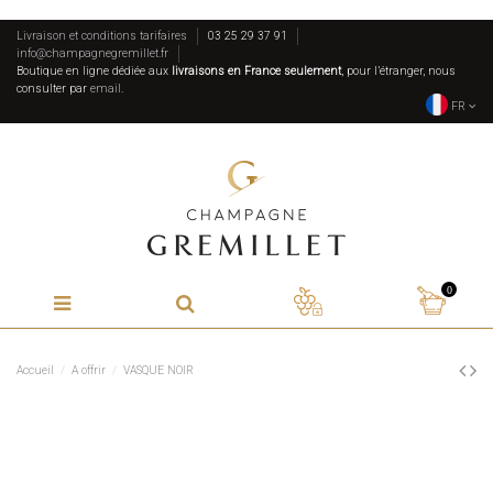
Livraison et conditions tarifaires
03 25 29 37 91
info@champagnegremillet.fr
Boutique en ligne dédiée aux
livraisons en France seulement
, pour l’étranger, nous
consulter par
email
.
FR
0
Accueil
A offrir
VASQUE NOIR