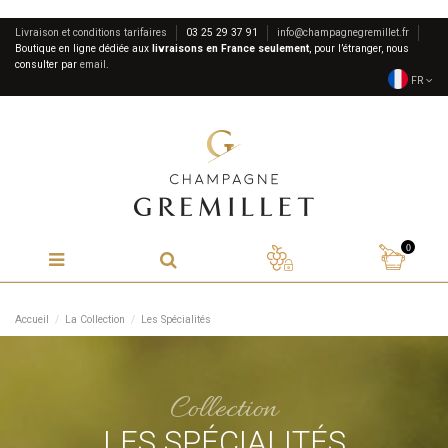
Livraison et conditions tarifaires
03 25 29 37 91
info@champagnegremillet.fr
Boutique en ligne dédiée aux
livraisons en France seulement
, pour l’étranger, nous
consulter par
email
.
FR
0
Accueil
La Collection
Les Spécialités
Collection
LES SPÉCIALITÉS