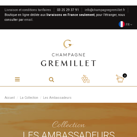
Livraison et conditions tarifaires
03 25 29 37 91
info@champagnegremillet.fr
Boutique en ligne dédiée aux
livraisons en France seulement
, pour l’étranger, nous
consulter par
email
.
FR
0
Accueil
La Collection
Les Ambassadeurs
Collection
LES AMBASSADEURS